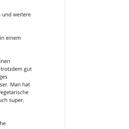
n und weitere 
in einem 
inen 
trotzdem gut 
ges 
ser. Man hat 
vegetarische 
uch super. 
he 