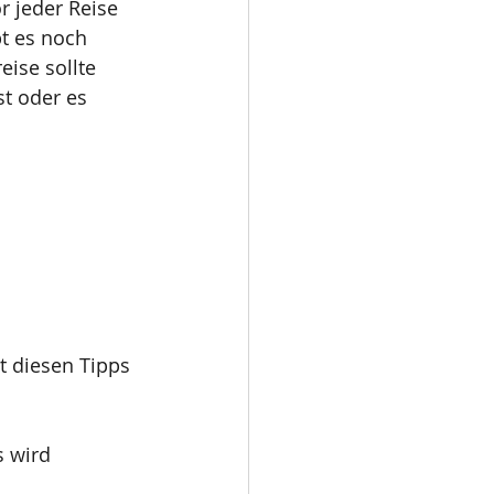
 jeder Reise 
t es noch 
ise sollte 
t oder es 
t diesen Tipps 
 wird 