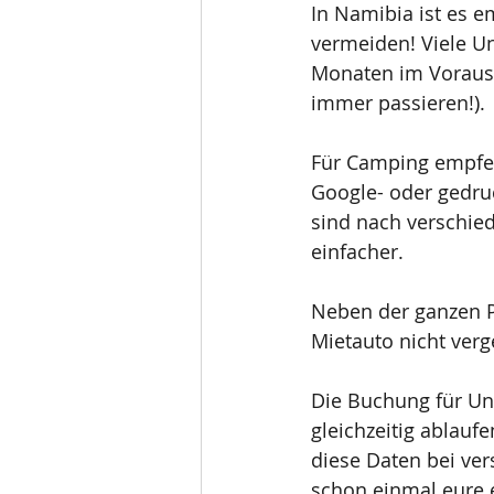
In Namibia ist es 
vermeiden! Viele U
Monaten im Voraus a
immer passieren!).
Für Camping empfeh
Google- oder gedruc
sind nach verschie
einfacher.
Neben der ganzen P
Mietauto nicht verg
Die Buchung für Un
gleichzeitig ablauf
diese Daten bei ve
schon einmal eure e