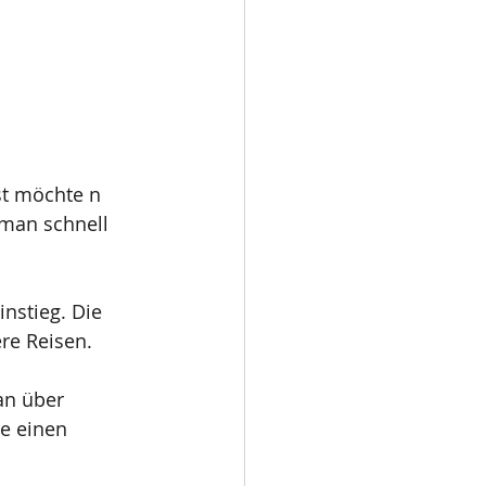
st möchte n 
 man schnell 
nstieg. Die 
re Reisen. 
an über 
e einen 